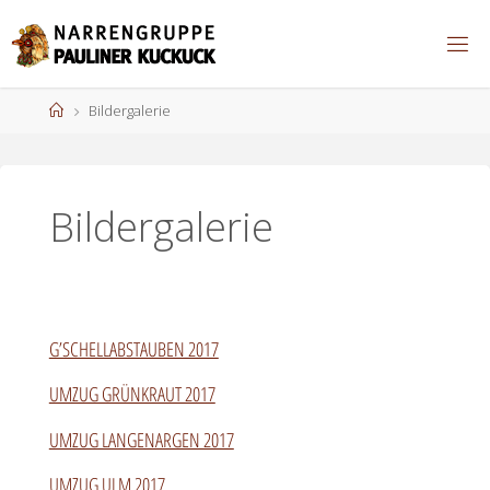
Zum
Inhalt
springen
Start
Bildergalerie
Bildergalerie
G’SCHELLABSTAUBEN 2017
UMZUG GRÜNKRAUT 2017
UMZUG LANGENARGEN 2017
UMZUG ULM 2017